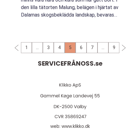
den lilla tätorten Malung, belägen i hjärtat av
Dalarnas skogsbeklädda landskap, bevaras
och utvecklas t...
1
…
3
4
5
6
7
…
9
SERVICEFRÅNOSS.
se
web:
www.klikko.dk