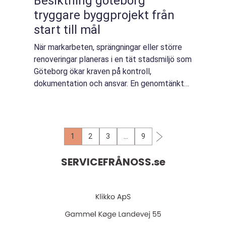
Besiktning göteborg
tryggare byggprojekt från
start till mål
När markarbeten, sprängningar eller större
renoveringar planeras i en tät stadsmiljö som
Göteborg ökar kraven på kontroll,
dokumentation och ansvar. En genomtänkt
besiktning Göteborg minskar risken för
konflikter mellan grannar, sparar pengar och
ger...
1
2
3
…
9
SERVICEFRÅNOSS.
se