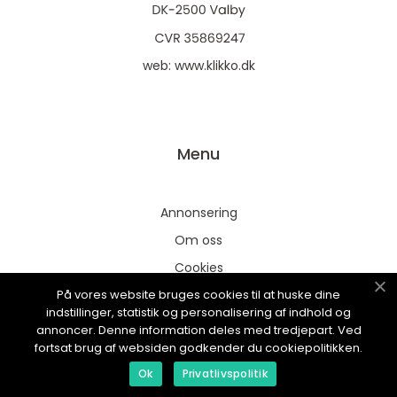
web:
www.klikko.dk
Menu
Annonsering
Om oss
Cookies
På vores website bruges cookies til at huske dine
Kontakta oss
indstillinger, statistik og personalisering af indhold og
Sitemap
annoncer. Denne information deles med tredjepart. Ved
fortsat brug af websiden godkender du cookiepolitikken.
Ok
Privatlivspolitik