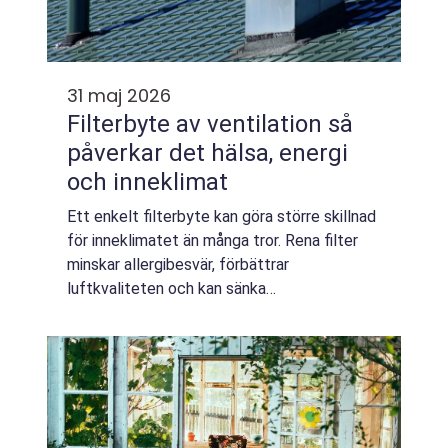
31 maj 2026
Filterbyte av ventilation så
påverkar det hälsa, energi
och inneklimat
Ett enkelt filterbyte kan göra större skillnad
för inneklimatet än många tror. Rena filter
minskar allergibesvär, förbättrar
luftkvaliteten och kan sänka
energikostnaderna. Trots det glöms
filterservicen ofta bort tills problemen blir
tydliga: trötth...