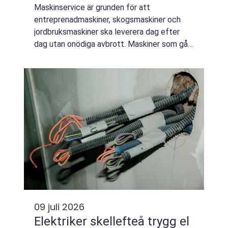
Maskinservice är grunden för att
entreprenadmaskiner, skogsmaskiner och
jordbruksmaskiner ska leverera dag efter
dag utan onödiga avbrott. Maskiner som går
många timmar i tuff miljö utsätts för slitage,
vibrationer, fukt och smuts, och utan
genomtänk...
09 juli 2026
Elektriker skellefteå trygg el