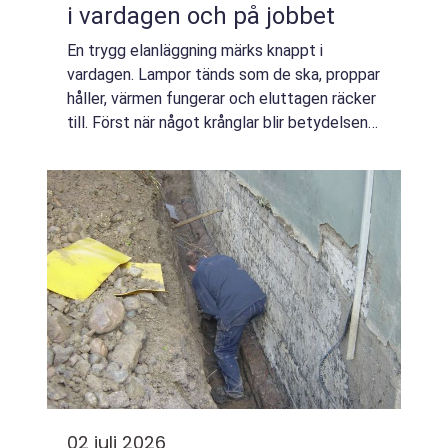
i vardagen och på jobbet
En trygg elanläggning märks knappt i
vardagen. Lampor tänds som de ska, proppar
håller, värmen fungerar och eluttagen räcker
till. Först när något krånglar blir betydelsen
av en kunnig elektriker Skellefteå tydlig. För
privatpersoner, företag och fas...
02 juli 2026