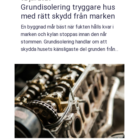
Grundisolering tryggare hus
med rätt skydd från marken
En byggnad mår bäst när fukten hålls kvar i
marken och kylan stoppas innan den når
stommen. Grundisolering handlar om att
skydda husets känsligaste del grunden från
kyla, fukt och frost. När grund och mark
samspelar på rätt sätt minskar risken för sk...