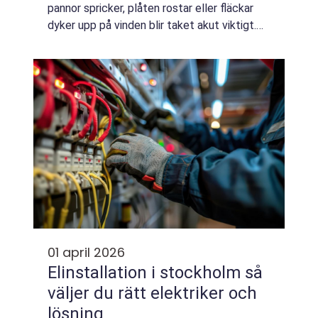
pannor spricker, plåten rostar eller fläckar
dyker upp på vinden blir taket akut viktigt.
Då spelar valet av Takläggare Växjö plötsligt
stor roll. En seriös takfi...
01 april 2026
Elinstallation i stockholm så
väljer du rätt elektriker och
lösning