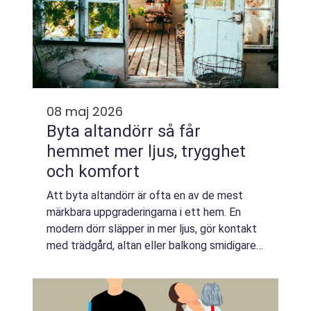
08 maj 2026
Byta altandörr så får
hemmet mer ljus, trygghet
och komfort
Att byta altandörr är ofta en av de mest
märkbara uppgraderingarna i ett hem. En
modern dörr släpper in mer ljus, gör kontakt
med trädgård, altan eller balkong smidigare
och kan dessutom sänka energikostnaden.
Samtidigt påverkas både säkerhet, inomhu...