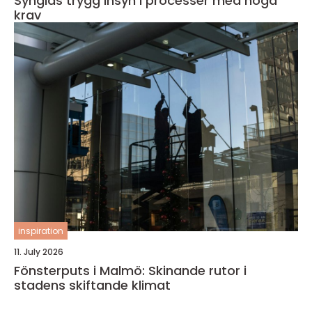
Synglas trygg insyn i processer med höga
krav
inspiration
11. July 2026
Fönsterputs i Malmö: Skinande rutor i
stadens skiftande klimat