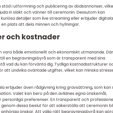
stöd i utformning och publicering av dödsannonser, vilke
 bjuda in släkt och vänner till ceremonin. Dessutom kan
kuriösa detaljer som live streaming eller erbjuder digitala
en plats att dela minnen och hyllningar.
er och kostnader
an vara både emotionellt och ekonomiskt utmanande. Där
g till en begravningsbyrå som är transparent med sina
stå vad du kan förvänta dig. Tydliga kostnadsstrukturer o
för att undvika oväntade utgifter, vilket kan minska stress
la erbjuder även rådgivning kring gravsättning, som kan 
ation. Valet kan bero på den avlidnes egna önskemål,
ler personliga preferenser. En transparent och professione
genom dessa beslut för att säkerställa att ceremonin bl
 anhöriga önskar. Att välja rätt begravningsbyrå kan gör