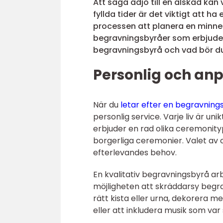
Att säga adjö till en älskad kan
fyllda tider är det viktigt att 
processen att planera en minnes
begravningsbyråer som erbjuder
begravningsbyrå och vad bör du
Personlig och an
När du
letar efter en begravnin
personlig service. Varje liv är u
erbjuder en rad olika ceremonitype
borgerliga ceremonier. Valet av 
efterlevandes behov.
En kvalitativ begravningsbyrå ar
möjligheten att skräddarsy begra
rätt kista eller urna, dekorera 
eller att inkludera musik som var s