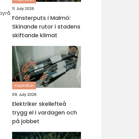
11. July 2026
byrå
Fönsterputs i Malmö:
Skinande rutor i stadens
skiftande klimat
inspiration
09. July 2026
Elektriker skellefteå
trygg el i vardagen och
på jobbet