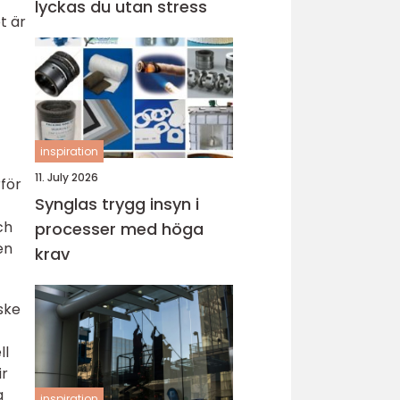
lyckas du utan stress
t är
inspiration
11. July 2026
för
Synglas trygg insyn i
ch
processer med höga
en
krav
ske
ll
ir
a
inspiration