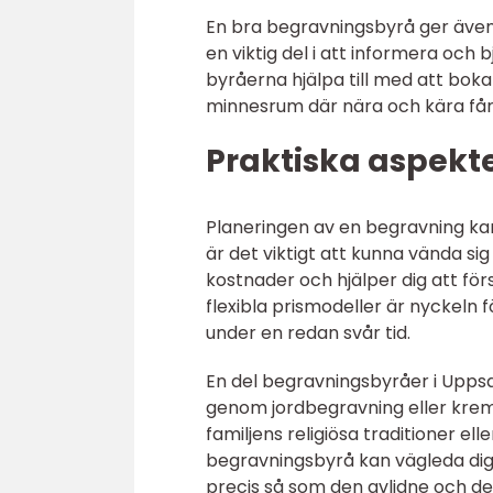
En bra begravningsbyrå ger även 
en viktig del i att informera och
byråerna hjälpa till med att boka 
minnesrum där nära och kära får 
Praktiska aspekt
Planeringen av en begravning k
är det viktigt att kunna vända si
kostnader och hjälper dig att för
flexibla prismodeller är nyckeln 
under en redan svår tid.
En del begravningsbyråer i Uppsa
genom jordbegravning eller krem
familjens religiösa traditioner el
begravningsbyrå kan vägleda dig 
precis så som den avlidne och de