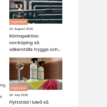
inspiration
02. August 2026
Rörinspektion
norrköping så
säkerställs trygga och
hållbara avloppssystem
ing.
inspiration
30. July 2026
de
Flyttstäd i luleå så