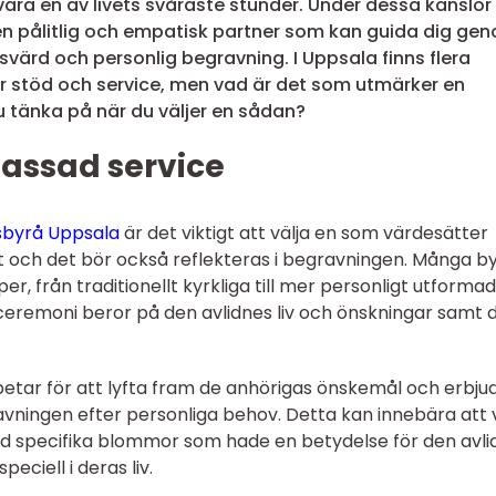
 vara en av livets svåraste stunder. Under dessa känslor
ha en pålitlig och empatisk partner som kan guida dig ge
värd och personlig begravning. I Uppsala finns flera
 stöd och service, men vad är det som utmärker en
 tänka på när du väljer en sådan?
passad service
gsbyrå Uppsala
är det viktigt att välja en som värdesätter
nikt och det bör också reflekteras i begravningen. Många b
r, från traditionellt kyrkliga till mer personligt utforma
ceremoni beror på den avlidnes liv och önskningar samt 
betar för att lyfta fram de anhörigas önskemål och erbju
vningen efter personliga behov. Detta kan innebära att v
med specifika blommor som hade en betydelse för den avli
peciell i deras liv.