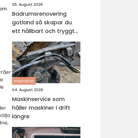
05. August 2026
nom
Badrumsrenovering
gotland så skapar du
ett hållbart och tryggt
badrum
yråer
de
inspiration
de
04. August 2026
Maskinservice som
håller maskiner i drift
der
älja
längre
dne,