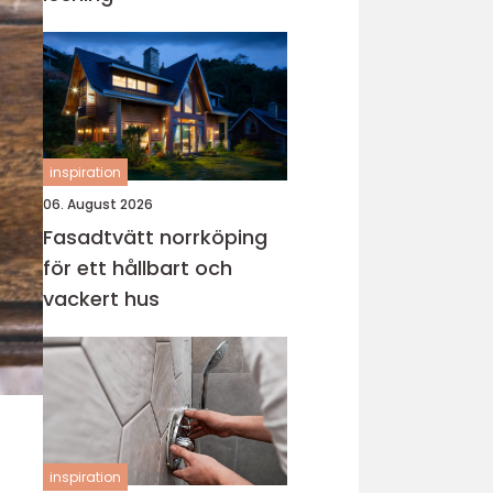
inspiration
06. August 2026
Fasadtvätt norrköping
för ett hållbart och
vackert hus
inspiration