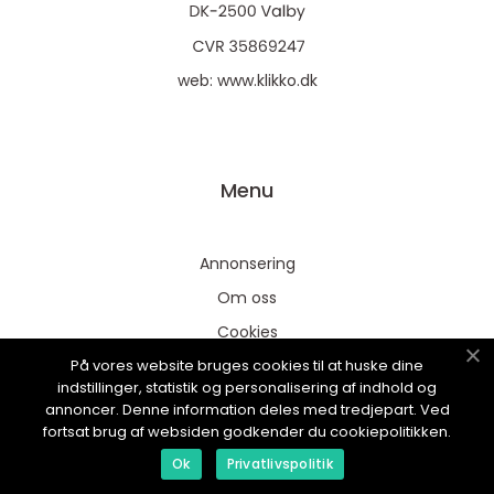
web:
www.klikko.dk
Menu
Annonsering
Om oss
Cookies
På vores website bruges cookies til at huske dine
Kontakta oss
indstillinger, statistik og personalisering af indhold og
Sitemap
annoncer. Denne information deles med tredjepart. Ved
fortsat brug af websiden godkender du cookiepolitikken.
Ok
Privatlivspolitik