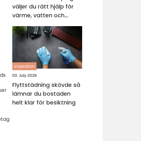
väljer du rätt hjälp för
värme, vatten och
avlopp
inspiration
nds
03. July 2026
Flyttstädning skövde så
ser
lämnar du bostaden
helt klar för besiktning
etag