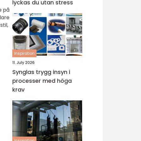
lyckas du utan stress
e på
lare
til,
inspiration
11. July 2026
Synglas trygg insyn i
processer med höga
krav
inspiration