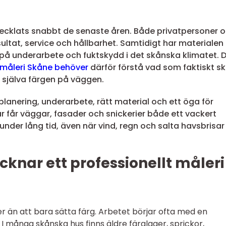
vecklats snabbt de senaste åren. Både privatpersoner 
ultat, service och hållbarhet. Samtidigt har materialen b
på underarbete och fuktskydd i det skånska klimatet. 
 måleri Skåne behöver
därför förstå vad som faktiskt s
 själva färgen på väggen.
 planering, underarbete, rätt material och ett öga för
ar får väggar, fasader och snickerier både ett vackert
nder lång tid, även när vind, regn och salta havsbrisar
nar ett professionellt måleri 
er än att bara sätta färg. Arbetet börjar ofta med en
många skånska hus finns äldre färglager, sprickor,