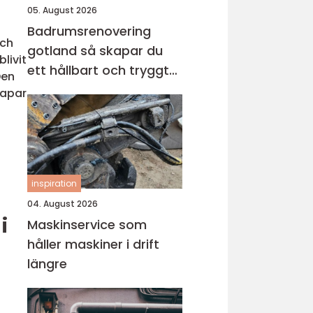
05. August 2026
Badrumsrenovering
och
gotland så skapar du
livit
ett hållbart och tryggt
Den
badrum
kapar
inspiration
04. August 2026
i
Maskinservice som
håller maskiner i drift
längre