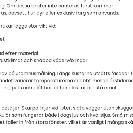
ag. Om dessa brister inte hanteras först kommer
as, oavsett hur dyr eller exklusiv färg som används.
rukar lägga stor vikt vid:
et
g
d efter material
kustklimat och snabba väderväxlingar
 krav på utomhusmålning. Längs kusterna utsätts fasader f
t landet varierar temperaturerna snabbt mellan årstiderna
ur trä, puts och plåt bör behandlas för att stå emot
etaljer. Skarpa linjer vid lister, släta väggar utan skuggor
ulör som fungerar både i dagsljus och kvällsljus. Små mis
set faller in från stora fönster, vilket är vanligt i många s