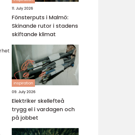
11. July 2026
Fönsterputs i Malmö:
Skinande rutor i stadens
skiftande klimat
arhet
inspiration
09. July 2026
Elektriker skellefteå
trygg el i vardagen och
på jobbet
n