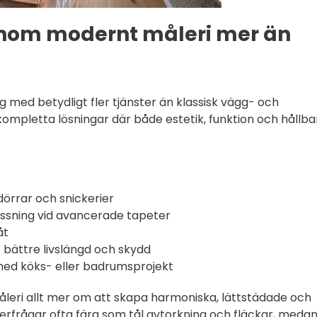
 inom modernt måleri mer än
g med betydligt fler tjänster än klassisk vägg- och
kompletta lösningar där både estetik, funktion och hållb
dörrar och snickerier
assning vid avancerade tapeter
åt
 bättre livslängd och skydd
ed köks- eller badrumsprojekt
leri allt mer om att skapa harmoniska, lättstädade och
efterfrågar ofta färg som tål avtorkning och fläckar, meda