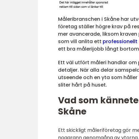
Måleribranschen i Skåne har ut
företag ställer högre krav på res
mer avancerade, liksom kraven 
som vill anlita ett
professionellt
ett bra målerijobb långt bortom
Ett väl utfört måleri handlar om
detaljer. När alla delar samspel
utseende och en yta som håller u
sliter hårt på huset.
Vad som känneteck
Skåne
Ett skickligt måleriföretag gör m
noggrann genomgång av ytorna. I 