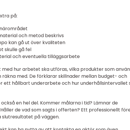
extra på:
i närområdet
 material och metod beskrivs
mpo kan gå ut över kvaliteten
 skulle gå fel
erial och eventuella tilläggsarbete
et med hur arbetet ska utföras, vilka produkter som anvä
n räkna med. De förklarar skillnader mellan budget- och
 ett hållbart underarbete och hur underhållsintervallet 
 också en hel del. Kommer målarna i tid? Lämnar de
åller de vad som sagts i offerten? Ett professionellt för
ra slutresultatet på väggen.
ekt kan ha nytta av att kontakta en aktör som även