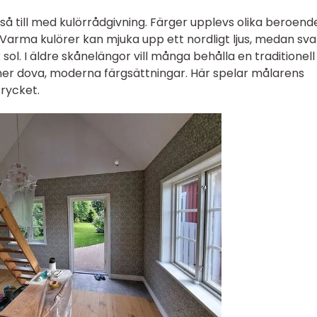
så till med kulörrådgivning. Färger upplevs olika beroend
 Varma kulörer kan mjuka upp ett nordligt ljus, medan sva
ol. I äldre skånelängor vill många behålla en traditionell s
mer dova, moderna färgsättningar. Här spelar målarens
trycket.