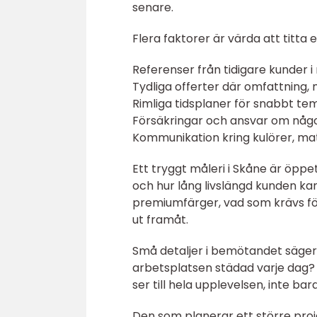
senare.
Flera faktorer är värda att titta 
Referenser från tidigare kunder 
Tydliga offerter där omfattning,
Rimliga tidsplaner för snabbt te
Försäkringar och ansvar om något
Kommunikation kring kulörer, mat
Ett tryggt måleri i Skåne är öpp
och hur lång livslängd kunden ka
premiumfärger, vad som krävs för
ut framåt.
Små detaljer i bemötandet säger
arbetsplatsen städad varje dag? H
ser till hela upplevelsen, inte ba
Den som planerar ett större proj