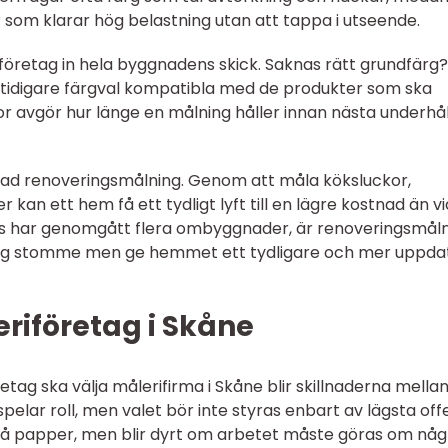
 som klarar hög belastning utan att tappa i utseende.
företag in hela byggnadens skick. Saknas rätt grundfärg?
tidigare färgval kompatibla med de produkter som ska
 avgör hur länge en målning håller innan nästa underhål
llad renoveringsmålning. Genom att måla köksluckor,
 kan ett hem få ett tydligt lyft till en lägre kostnad än vi
hus har genomgått flera ombyggnader, är renoveringsmål
ntlig stomme men ge hemmet ett tydligare och mer uppda
eriföretag i Skåne
etag ska välja målerifirma i Skåne blir skillnaderna mella
spelar roll, men valet bör inte styras enbart av lägsta offe
ut på papper, men blir dyrt om arbetet måste göras om någ