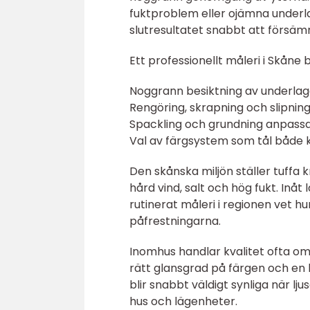
fuktproblem eller ojämna underl
slutresultatet snabbt att försämr
Ett professionellt måleri i Skåne b
Noggrann besiktning av underlag
Rengöring, skrapning och slipnin
Spackling och grundning anpassa
Val av färgsystem som tål både 
Den skånska miljön ställer tuffa
hård vind, salt och hög fukt. Inå
rutinerat måleri i regionen vet h
påfrestningarna.
Inomhus handlar kvalitet ofta om d
rätt glansgrad på färgen och en k
blir snabbt väldigt synliga när lju
hus och lägenheter.