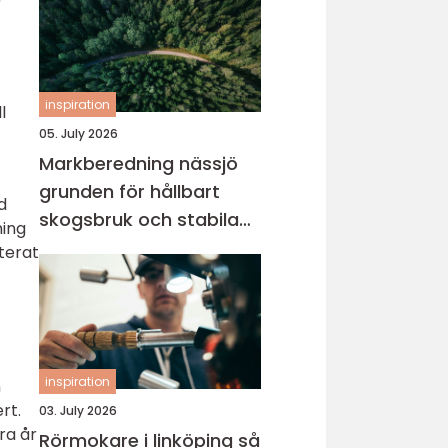
inspiration
l
05. July 2026
Markberedning nässjö
grunden för hållbart
d
skogsbruk och stabila
ning
markprojekt
terat
inspiration
n
rt.
03. July 2026
ra år
Rörmokare i linköping så