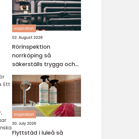
inspiration
02. August 2026
Rörinspektion
norrköping så
säkerställs trygga och
hållbara avloppssystem
ör
. Ett
,
inspiration
sar
30. July 2026
kånska
Flyttstäd i luleå så