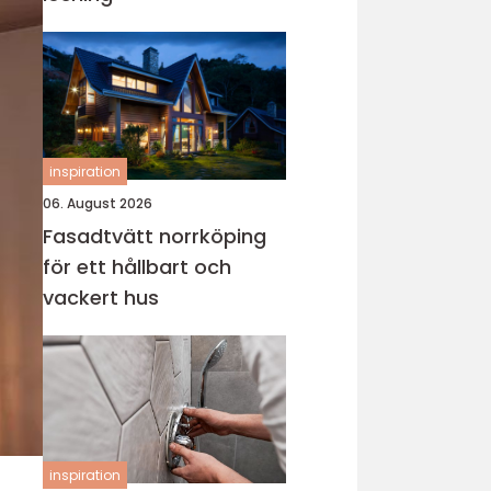
inspiration
06. August 2026
Fasadtvätt norrköping
för ett hållbart och
vackert hus
inspiration