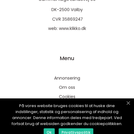
web:
www.klikko.dk
Menu
Annonsering
Om oss
Cookies
På vores website bruges cookies til at huske dine
Kontakta oss
indstillinger, statistik og personalisering af indhold og
Sitemap
annoncer. Denne information deles med tredjepart. Ved
fortsat brug af websiden godkender du cookiepolitikken.
Ok
Privatlivspolitik