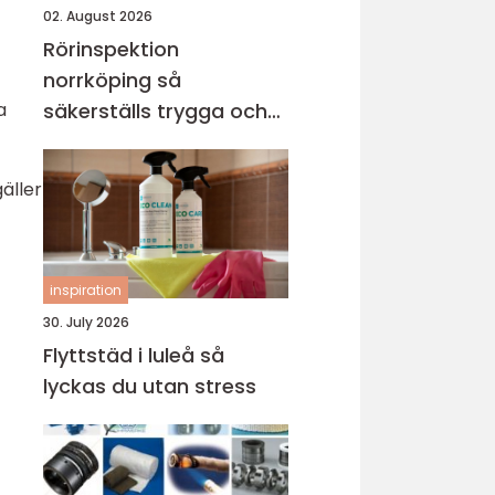
02. August 2026
Rörinspektion
norrköping så
a
säkerställs trygga och
hållbara avloppssystem
äller
inspiration
30. July 2026
Flyttstäd i luleå så
lyckas du utan stress