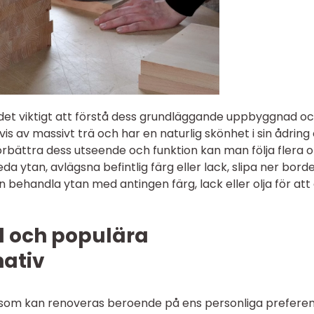
 det viktigt att förstå dess grundläggande uppbyggnad o
vis av massivt trä och har en naturlig skönhet i sin ådring
 förbättra dess utseende och funktion kan man följa flera o
a ytan, avlägsna befintlig färg eller lack, slipa ner bordet
en behandla ytan med antingen färg, lack eller olja för att
d och populära
nativ
rd som kan renoveras beroende på ens personliga prefere