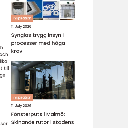
inspiration
11. July 2026
Synglas trygg insyn i
processer med höga
ch
krav
 och
lika
 till
 ge
inspiration
11. July 2026
Fönsterputs i Malmö:
Skinande rutor i stadens
nser