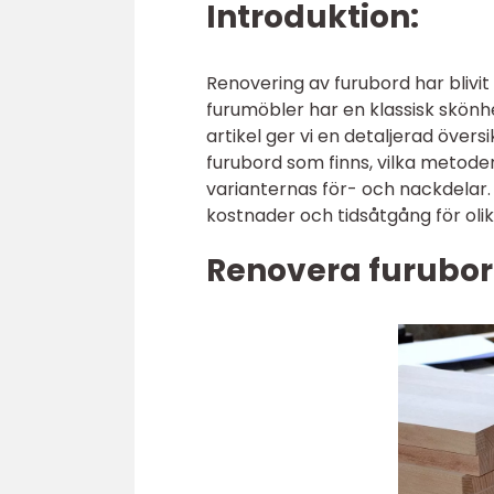
Introduktion:
Renovering av furubord har blivi
furumöbler har en klassisk skönhe
artikel ger vi en detaljerad övers
furubord som finns, vilka metode
varianternas för- och nackdelar.
kostnader och tidsåtgång för olik
Renovera furubord