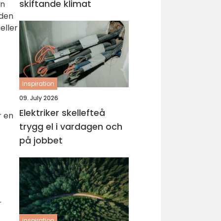
skiftande klimat
an
 den
eller
inspiration
09. July 2026
Elektriker skellefteå
r en
trygg el i vardagen och
på jobbet
r
inspiration