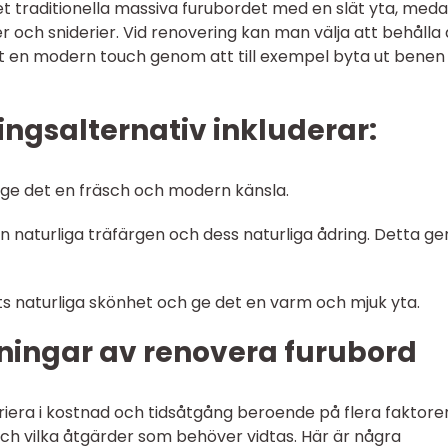
et traditionella massiva furubordet med en slät yta, med
 och sniderier. Vid renovering kan man välja att behålla
det en modern touch genom att till exempel byta ut benen 
ngsalternativ inkluderar:
t ge det en fräsch och modern känsla.
n naturliga träfärgen och dess naturliga ådring. Detta ge
ets naturliga skönhet och ge det en varm och mjuk yta.
ningar av renovera furubord
riera i kostnad och tidsåtgång beroende på flera faktore
 och vilka åtgärder som behöver vidtas. Här är några