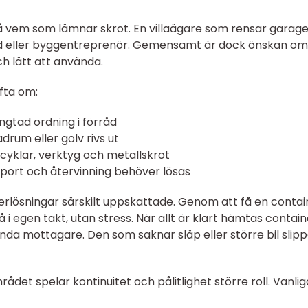
å vem som lämnar skrot. En villaägare som rensar garage
d eller byggentreprenör. Gemensamt är dock önskan om
ch lätt att använda.
fta om:
ängtad ordning i förråd
rum eller golv rivs ut
cyklar, verktyg och metallskrot
sport och återvinning behöver lösas
rlösningar särskilt uppskattade. Genom att få en contai
 i egen takt, utan stress. När allt är klart hämtas contai
kända mottagare. Den som saknar släp eller större bil slip
ådet spelar kontinuitet och pålitlighet större roll. Vanlig