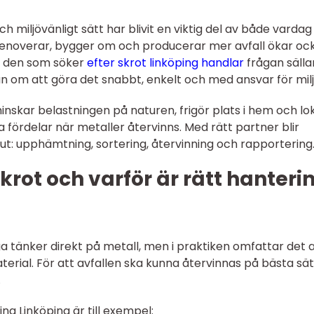
h miljövänligt sätt har blivit en viktig del av både varda
er renoverar, bygger om och producerar mer avfall ökar oc
r den som söker
efter skrot linköping handlar
frågan sälla
an om att göra det snabbt, enkelt och med ansvar för milj
skar belastningen på naturen, frigör plats i hem och lo
ördelar när metaller återvinns. Med rätt partner blir
slut: upphämtning, sortering, återvinning och rapportering
rot och varför är rätt hanteri
 tänker direkt på metall, men i praktiken omfattar det a
aterial. För att avfallen ska kunna återvinnas på bästa sät
.
ng Linköping är till exempel: