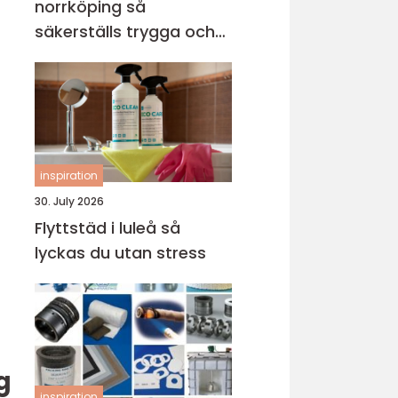
norrköping så
säkerställs trygga och
hållbara avloppssystem
inspiration
30. July 2026
Flyttstäd i luleå så
lyckas du utan stress
g
inspiration