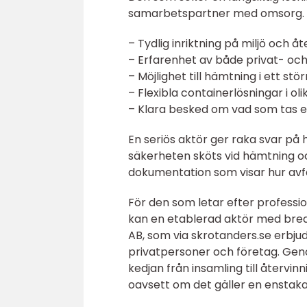
samarbetspartner med omsorg. Nå
– Tydlig inriktning på miljö och åt
– Erfarenhet av både privat- oc
– Möjlighet till hämtning i ett st
– Flexibla containerlösningar i oli
– Klara besked om vad som tas e
En seriös aktör ger raka svar på
säkerheten sköts vid hämtning oc
dokumentation som visar hur avfa
För den som letar efter professio
kan en etablerad aktör med bred 
AB, som via skrotanders.se erbj
privatpersoner och företag. Gen
kedjan från insamling till återvi
oavsett om det gäller en enstaka 