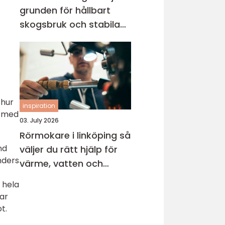
grunden för hållbart
skogsbruk och stabila
markprojekt
 hur
inspiration
t med
03. July 2026
Rörmokare i linköping så
nd
väljer du rätt hjälp för
nders
värme, vatten och
avlopp
 hela
bar
t.