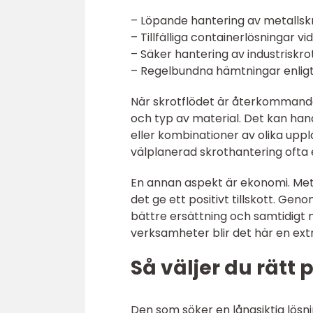
– Löpande hantering av metallskro
– Tillfälliga containerlösningar v
– Säker hantering av industriskr
– Regelbundna hämtningar enligt s
När skrotflödet är återkommand
och typ av material. Det kan han
eller kombinationer av olika uppl
välplanerad skrothantering ofta e
En annan aspekt är ekonomi. Meta
det ge ett positivt tillskott. Geno
bättre ersättning och samtidigt 
verksamheter blir det här en extr
Så väljer du rätt p
Den som söker en långsiktig lösni