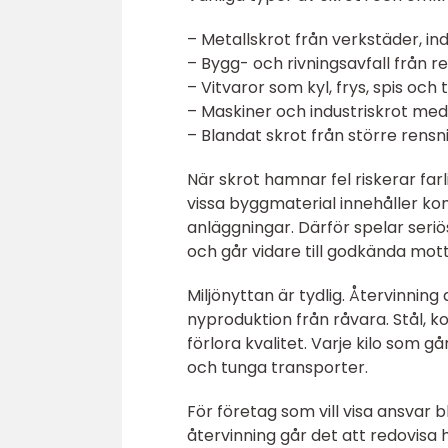
– Metallskrot från verkstäder, in
– Bygg- och rivningsavfall från 
– Vitvaror som kyl, frys, spis och
– Maskiner och industriskrot me
– Blandat skrot från större rensn
När skrot hamnar fel riskerar far
vissa byggmaterial innehåller k
anläggningar. Därför spelar seriös
och går vidare till godkända mot
Miljönyttan är tydlig. Återvinni
nyproduktion från råvara. Stål,
förlora kvalitet. Varje kilo som g
och tunga transporter.
För företag som vill visa ansvar b
återvinning går det att redovisa 