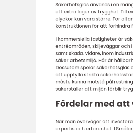
Säkerhetsglas används i en mäng
ett extra lager av trygghet. Till 
olyckor kan vara större. För alta
konstruktionen för att förhindra 
I kommersiella fastigheter är sä
entréområden, skiljeväggar och i
samt skada. Vidare, inom industr
säker arbetsmiljö. Här är hållbar
Dessutom spelar säkerhetsglas en v
att uppfylla strikta säkerhetsst
måste kunna motstå påfrestningar
säkerställer att miljön förblir tryg
Fördelar med att 
När man överväger att investera i
expertis och erfarenhet. I Smålan