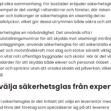
d olika sammanhang. För bostäder erbjuder säkerhetsgl
exempel är det vanligt i altandörrar och fönster, där risken
ner och balkonger är säkerhetsglas en väsentlig del av
fallolyckor, vilket gör dessa utrymmen både säkra och stilf
kerhetsglas en nödvändighet. Det används ofta i
 utställningsmontrar för att skydda mot obehörigt intrån
ianläggningar, används säkerhetsglas för att säkerställa 
het och motståndskraft mot slag och stötar särskilt viktig
ital roll i offentliga byggnader och skolor. Här är det vi
andarder för att skydda både elever och personal. Glaset
 och sprickor utan att orsaka skada vid påverkan, vilke
g.
välja säkerhetsglas från exper
 säkerhetsglas är det kritiskt att välja en leverantör me
d finns det företag som specialiserar sig på att leverera