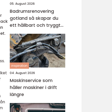
05. August 2026
Badrumsrenovering
r
gotland så skapar du
tack
ett hållbart och tryggt
an
badrum
et.
ss.
inspiration
lket
04. August 2026
r
Maskinservice som
håller maskiner i drift
längre
s
rån
om