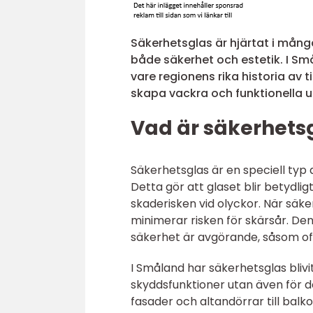
Säkerhetsglas är hjärtat i mån
både säkerhet och estetik. I Sm
vare regionens rika historia av 
skapa vackra och funktionella
Vad är säkerhetsg
Säkerhetsglas är en speciell ty
Detta gör att glaset blir betydligt
skaderisken vid olyckor. När säker
minimerar risken för skärsår. De
säkerhet är avgörande, såsom of
I Småland har säkerhetsglas blivi
skyddsfunktioner utan även för de
fasader och altandörrar till bal