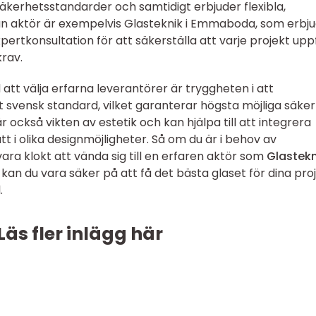
kerhetsstandarder och samtidigt erbjuder flexibla,
an aktör är exempelvis Glasteknik i Emmaboda, som erbj
ertkonsultation för att säkerställa att varje projekt uppf
krav.
att välja erfarna leverantörer är tryggheten i att
t svensk standard, vilket garanterar högsta möjliga säke
r också vikten av estetik och kan hjälpa till att integrera
tt i olika designmöjligheter. Så om du är i behov av
vara klokt att vända sig till en erfaren aktör som
Glastekn
 kan du vara säker på att få det bästa glaset för dina proj
.
Läs fler inlägg här