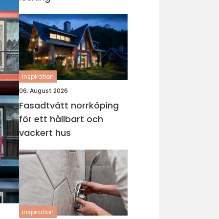
inspiration
06. August 2026
Fasadtvätt norrköping
för ett hållbart och
vackert hus
inspiration