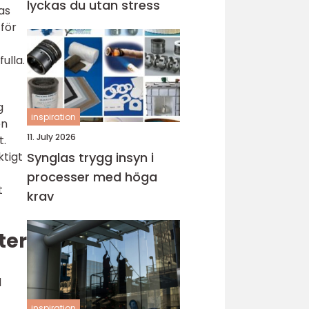
lyckas du utan stress
as
 för
ulla.
g
inspiration
en
11. July 2026
t.
Synglas trygg insyn i
ktigt
processer med höga
t
krav
ter
d
inspiration