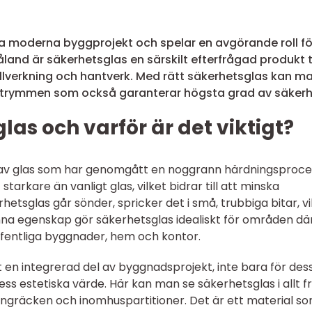
ga moderna byggprojekt och spelar en avgörande roll fö
åland är säkerhetsglas en särskilt efterfrågad produkt 
tillverkning och hantverk. Med rätt säkerhetsglas kan m
 utrymmen som också garanterar högsta grad av säkerh
las och varför är det viktigt?
p av glas som har genomgått en noggrann härdningsproce
 starkare än vanligt glas, vilket bidrar till att minska
hetsglas går sönder, spricker det i små, trubbiga bitar, vi
nna egenskap gör säkerhetsglas idealiskt för områden dä
fentliga byggnader, hem och kontor.
t en integrerad del av byggnadsprojekt, inte bara för des
ss estetiska värde. Här kan man se säkerhetsglas i allt f
kongräcken och inomhuspartitioner. Det är ett material s