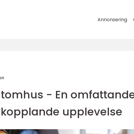
Annonsering
on
utomhus - En omfattand
avkopplande upplevelse