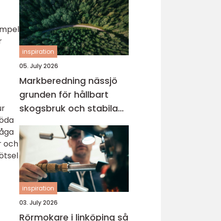
xempel
r
inspiration
05. July 2026
Markberedning nässjö
grunden för hållbart
skogsbruk och stabila
ur
röda
markprojekt
måga
r och
ötsel
inspiration
03. July 2026
Rörmokare i linköping så