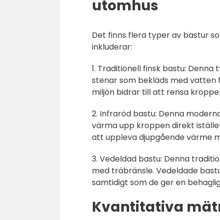
utomhus
Det finns flera typer av bastur
inkluderar:
1. Traditionell finsk bastu: Denn
stenar som bekläds med vatten f
miljön bidrar till att rensa krop
2. Infraröd bastu: Denna moderna
värma upp kroppen direkt istället
att uppleva djupgående värme med
3. Vedeldad bastu: Denna traditi
med träbränsle. Vedeldade bastu
samtidigt som de ger en behagli
Kvantitativa mä