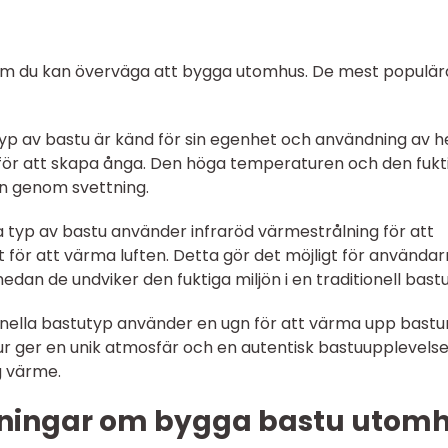
 som du kan överväga att bygga utomhus. De mest populär
a typ av bastu är känd för sin egenhet och användning av h
ör att skapa ånga. Den höga temperaturen och den fukt
pen genom svettning.
 typ av bastu använder infraröd värmestrålning för att
 för att värma luften. Detta gör det möjligt för använda
an de undviker den fuktiga miljön i en traditionell bastu
onella bastutyp använder en ugn för att värma upp bastu
r ger en unik atmosfär och en autentisk bastuupplevelse
g värme.
tningar om bygga bastu utom