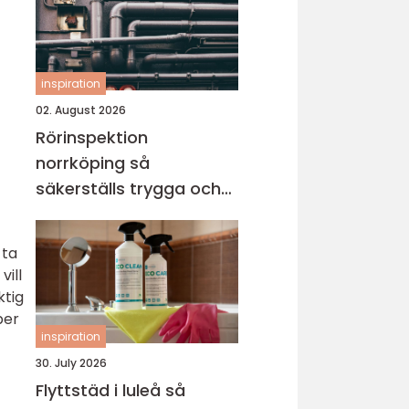
inspiration
02. August 2026
Rörinspektion
norrköping så
säkerställs trygga och
hållbara avloppssystem
 ta
vill
ktig
per
inspiration
30. July 2026
Flyttstäd i luleå så