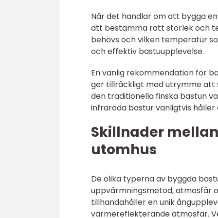
När det handlar om att bygga en
att bestämma rätt storlek och 
behövs och vilken temperatur s
och effektiv bastuupplevelse.
En vanlig rekommendation för ba
ger tillräckligt med utrymme att s
den traditionella finska bastun va
infraröda bastur vanligtvis hålle
Skillnader mellan
utomhus
De olika typerna av byggda bastur 
uppvärmningsmetod, atmosfär och 
tillhandahåller en unik ånguppl
värmereflekterande atmosfär. Ve