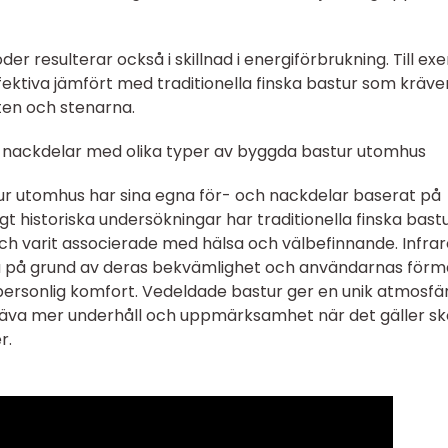
r resulterar också i skillnad i energiförbrukning. Till e
fektiva jämfört med traditionella finska bastur som kräve
ten och stenarna.
 nackdelar med olika typer av byggda bastur utomhus
ur utomhus har sina egna för- och nackdelar baserat på
gt historiska undersökningar har traditionella finska bast
ur och varit associerade med hälsa och välbefinnande. Infra
ära på grund av deras bekvämlighet och användarnas för
personlig komfort. Vedeldade bastur ger en unik atmosfä
räva mer underhåll och uppmärksamhet när det gäller sk
r.