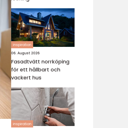
inspiration
06. August 2026
Fasadtvätt norrköping
för ett hållbart och
vackert hus
inspiration