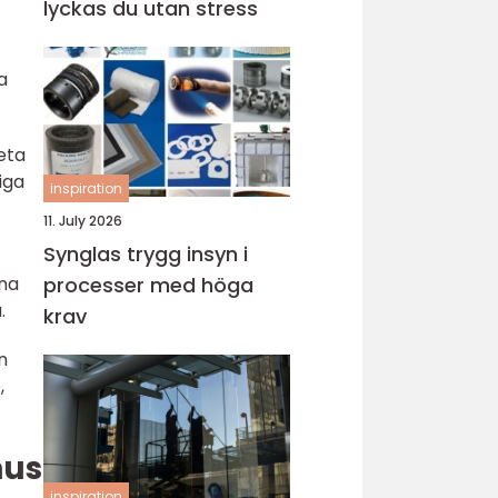
lyckas du utan stress
a
eta
iga
inspiration
11. July 2026
Synglas trygg insyn i
rna
processer med höga
.
krav
n
,
hus
inspiration