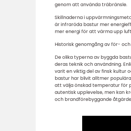
genom att använda träbränsle.
Skillnaderna i uppvärmningsmetode
är infraröda bastur mer energief
mer energi för att värma upp luf
Historisk genomgång av för- och
De olika typerna av byggda bast
deras teknik och användning. Enli
varit en viktig del av finsk kult
bastur har blivit alltmer popul
att välja önskad temperatur för 
autentisk upplevelse, men kan k
och brandförebyggande åtgärde