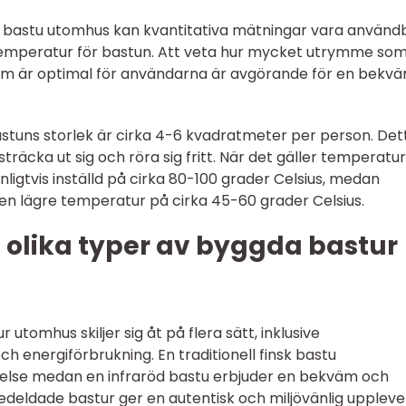
 bastu utomhus kan kvantitativa mätningar vara användb
temperatur för bastun. Att veta hur mycket utrymme so
om är optimal för användarna är avgörande för en bekv
stuns storlek är cirka 4-6 kvadratmeter per person. Det
träcka ut sig och röra sig fritt. När det gäller temperatur
nligtvis inställd på cirka 80-100 grader Celsius, medan
r en lägre temperatur på cirka 45-60 grader Celsius.
 olika typer av byggda bastur
utomhus skiljer sig åt på flera sätt, inklusive
energiförbrukning. En traditionell finsk bastu
evelse medan en infraröd bastu erbjuder en bekväm och
deldade bastur ger en autentisk och miljövänlig uppleve