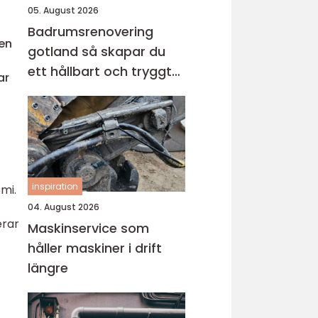
05. August 2026
Badrumsrenovering
ken
gotland så skapar du
ett hållbart och tryggt
ar
badrum
inspiration
mi.
04. August 2026
erar
Maskinservice som
håller maskiner i drift
längre