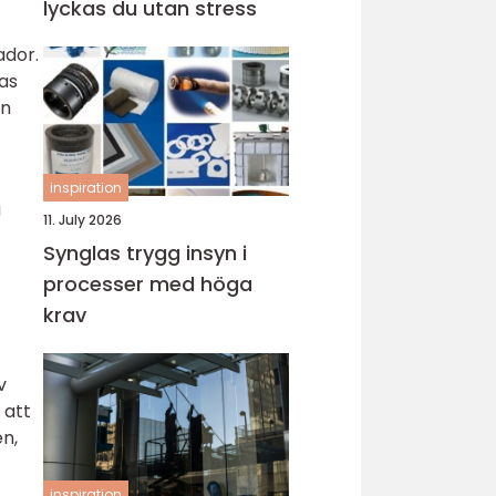
lyckas du utan stress
ador.
as
en
inspiration
a
11. July 2026
Synglas trygg insyn i
processer med höga
krav
v
 att
en,
inspiration