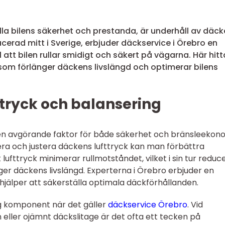
älla bilens säkerhet och prestanda, är underhåll av däc
cerad mitt i Sverige, erbjuder däckservice i Örebro en
l att bilen rullar smidigt och säkert på vägarna. Här hitt
r som förlänger däckens livslängd och optimerar bilens
fttryck och balansering
n avgörande faktor för både säkerhet och bränsleekono
ra och justera däckens lufttryck kan man förbättra
lufttryck minimerar rullmotståndet, vilket i sin tur reduc
er däckens livslängd. Experterna i Örebro erbjuder en
hjälper att säkerställa optimala däckförhållanden.
ig komponent när det gäller
däckservice Örebro
. Vid
eller ojämnt däckslitage är det ofta ett tecken på