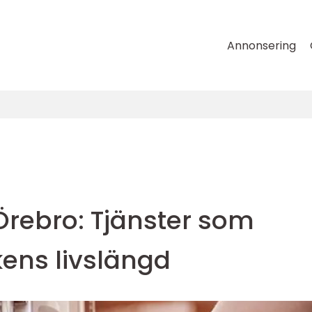
Annonsering
n
Örebro: Tjänster som
kens livslängd