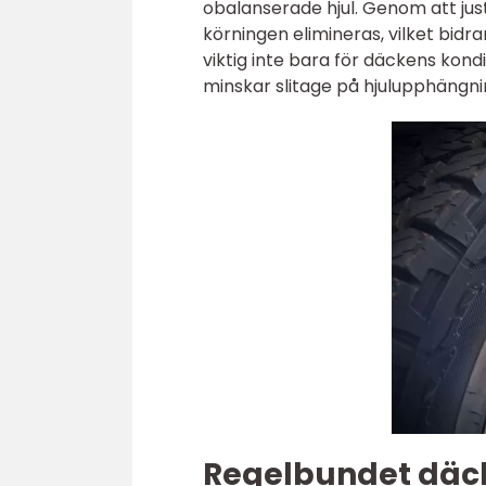
obalanserade hjul. Genom att jus
körningen elimineras, vilket bidr
viktig inte bara för däckens kondi
minskar slitage på hjulupphängni
Regelbundet däck