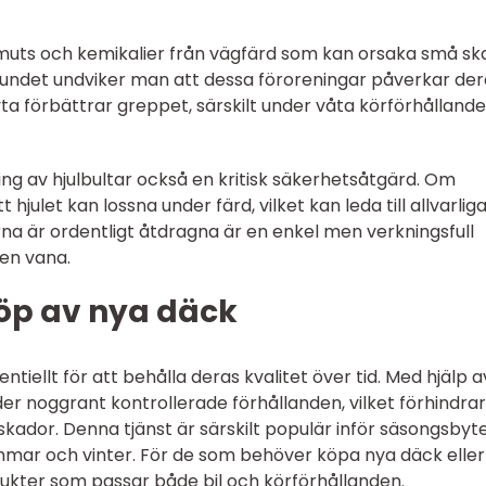
muts och kemikalier från vägfärd som kan orsaka små sk
undet undviker man att dessa föroreningar påverkar der
ta förbättrar greppet, särskilt under våta körförhålland
ing av hjulbultar också en kritisk säkerhetsåtgärd. Om
t hjulet kan lossna under färd, vilket kan leda till allvarlig
arna är ordentligt åtdragna är en enkel men verkningsfull
 en vana.
köp av nya däck
ntiellt för att behålla deras kvalitet över tid. Med hjälp a
er noggrant kontrollerade förhållanden, vilket förhindrar
 skador. Denna tjänst är särskilt populär inför säsongsbyt
mmar och vinter. För de som behöver köpa nya däck eller
rodukter som passar både bil och körförhållanden.