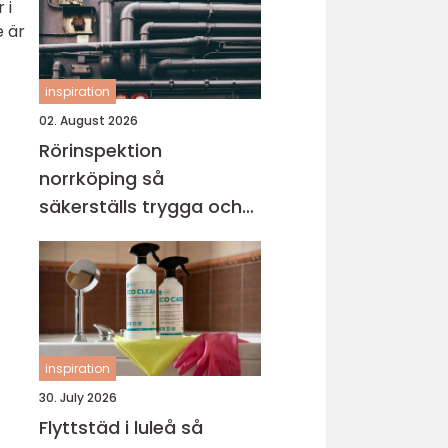
 i
e är
inspiration
02. August 2026
Rörinspektion
norrköping så
säkerställs trygga och
hållbara avloppssystem
inspiration
30. July 2026
Flyttstäd i luleå så