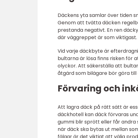
Däckens yta samlar över tiden s
Genom att tvätta däcken regelb
prestanda negativt. En ren däcky
där väggreppet är som viktigast.
Vid varje däckbyte är efterdragn
bultarna är lösa finns risken för at
olyckor. Att säkerställa att bult
åtgärd som bilägare bör göra till
Förvaring och in
Att lagra däck på rätt sätt är esse
däckhotell kan däck förvaras und
gummi blir sprött eller får andra
när däck ska bytas ut mellan so
fälgar är det viktigt att välja p