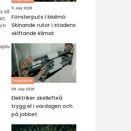
11. July 2026
a, så
Fönsterputs i Malmö:
att
Skinande rutor i stadens
och
skiftande klimat
själv
inspiration
09. July 2026
Elektriker skellefteå
trygg el i vardagen och
på jobbet