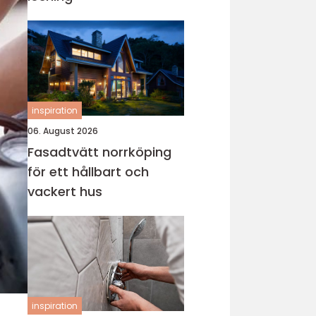
inspiration
06. August 2026
Fasadtvätt norrköping
för ett hållbart och
vackert hus
inspiration