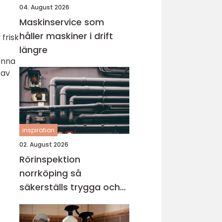
04. August 2026
Maskinservice som
håller maskiner i drift
frisk
längre
enna
 av
inspiration
02. August 2026
Rörinspektion
norrköping så
säkerställs trygga och
hållbara avloppssystem