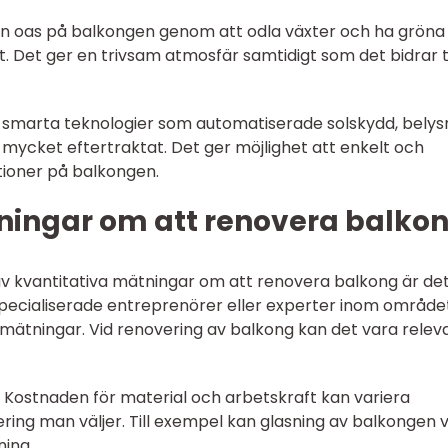
ön oas på balkongen genom att odla växter och ha gröna
rt. Det ger en trivsam atmosfär samtidigt som det bidrar ti
a smarta teknologier som automatiserade solskydd, belys
 mycket eftertraktat. Det ger möjlighet att enkelt och
ioner på balkongen.
ningar om att renovera balko
av kvantitativa mätningar om att renovera balkong är de
pecialiserade entreprenörer eller experter inom området
 mätningar. Vid renovering av balkong kan det vara relev
: Kostnaden för material och arbetskraft kan variera
ring man väljer. Till exempel kan glasning av balkongen 
ing.