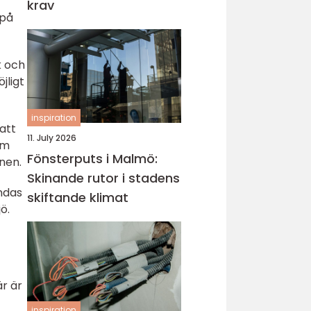
krav
 på
k och
jligt
inspiration
att
11. July 2026
om
Fönsterputs i Malmö:
nen.
Skinande rutor i stadens
ndas
skiftande klimat
ö.
är är
inspiration