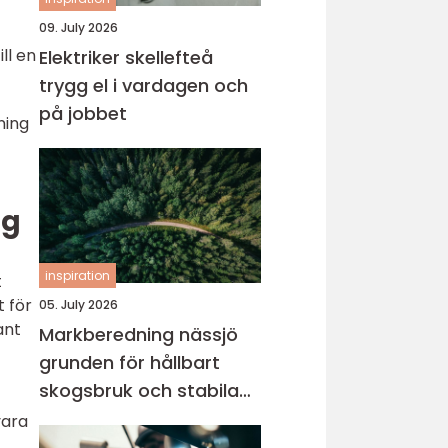
09. July 2026
ll en
Elektriker skellefteå
trygg el i vardagen och
på jobbet
ning
ng
inspiration
t
 för
05. July 2026
ant
Markberedning nässjö
grunden för hållbart
skogsbruk och stabila
markprojekt
vara