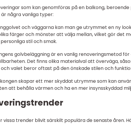
renoveringar som kan genomföras på en balkong, beroende
är några vanliga typer:
onggolvet och väggarna kan man ge utrymmet en ny loo
olika färger och mönster att välja mellan, vilket gör det mö
personliga stil och smak.
ongens golvbeläggning är en vanlig renoveringsmetod för 
lbarheten. Det finns olika materialval att överväga, sås
, och valet beror oftast på den önskade stilen och funktio
 balkongen skapar ett mer skyddat utrymme som kan anvä
eten att behålla värmen och ha en mer insynsskyddad milj
overingstrender
vissa trender blivit särskilt populära de senaste åren. H