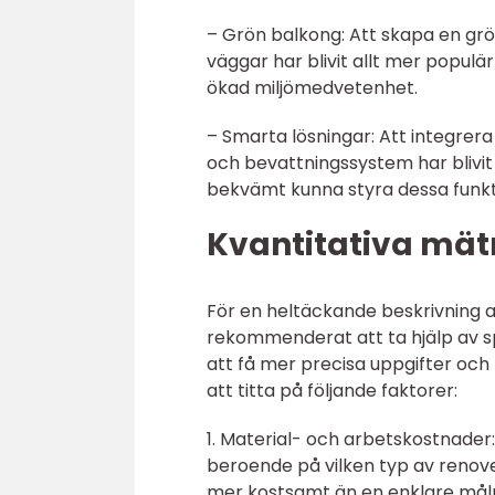
– Grön balkong: Att skapa en gr
väggar har blivit allt mer populä
ökad miljömedvetenhet.
– Smarta lösningar: Att integrer
och bevattningssystem har blivit
bekvämt kunna styra dessa funkt
Kvantitativa mät
För en heltäckande beskrivning 
rekommenderat att ta hjälp av s
att få mer precisa uppgifter och
att titta på följande faktorer:
1. Material- och arbetskostnader
beroende på vilken typ av renove
mer kostsamt än en enklare måln