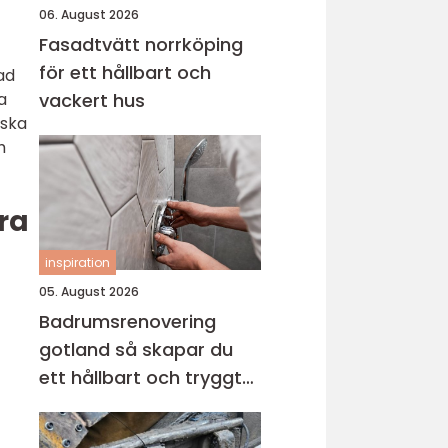
06. August 2026
Fasadtvätt norrköping
för ett hållbart och
ad
a
vackert hus
rska
h
ra
inspiration
05. August 2026
Badrumsrenovering
gotland så skapar du
ett hållbart och tryggt
badrum