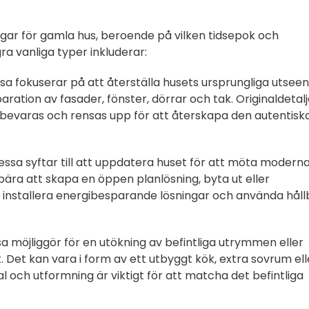
ingar för gamla hus, beroende på vilken tidsepok och
ågra vanliga typer inkluderar:
ssa fokuserar på att återställa husets ursprungliga utsee
ration av fasader, fönster, dörrar och tak. Originaldetalj
 bevaras och rensas upp för att återskapa den autentisk
essa syftar till att uppdatera huset för att möta modern
ebära att skapa en öppen planlösning, byta ut eller
installera energibesparande lösningar och använda håll
a möjliggör för en utökning av befintliga utrymmen eller
t. Det kan vara i form av ett utbyggt kök, extra sovrum ell
l och utformning är viktigt för att matcha det befintliga