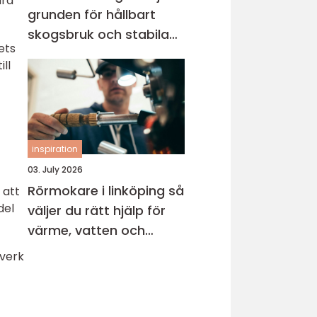
ara
grunden för hållbart
skogsbruk och stabila
ets
markprojekt
ill
inspiration
03. July 2026
Rörmokare i linköping så
 att
del
väljer du rätt hjälp för
värme, vatten och
avlopp
tverk