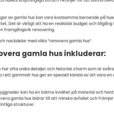
tå husets ursprungliga stil och riktlinjer för att kunna bev
ingar av gamla hus kan vara kostsamma beroende på hus
t. Det är viktigt att ha en realistisk budget och tillgång t
en framgångsrik renovering.
och nackdelar med olika ”renovera gamla hus”
overa gamla hus inkluderar:
 har ofta unika detaljer och historisk charm som är svåra
 i ett gammalt hus ger en speciell känsla av att vara en 
 byggnader kan ha en bättre kvalitet på material och han
vera gamla hus bidrar till att minska avfallet och främjar
ntliga strukturer.