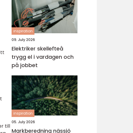
inspiration
09. July 2026
Elektriker skellefteå
tt
trygg el i vardagen och
på jobbet
t
inspiration
05. July 2026
 till
Markberedning nässjö