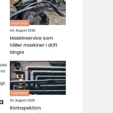
inspiration
04. August 2026
Maskinservice som
håller maskiner i drift
längre
viss
era
ggs
inspiration
a
02. August 2026
Rörinspektion