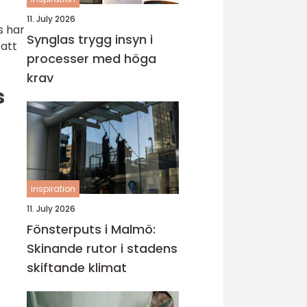
11. July 2026
s har
Synglas trygg insyn i
 att
processer med höga
krav
s
inspiration
11. July 2026
Fönsterputs i Malmö:
Skinande rutor i stadens
skiftande klimat