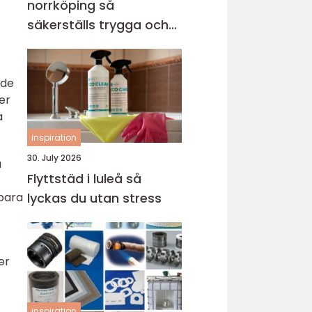
norrköping så
säkerställs trygga och
hållbara avloppssystem
nde
er
a
inspiration
30. July 2026
a
Flyttstäd i luleå så
bara
lyckas du utan stress
er
inspiration