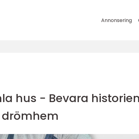
Annonsering
a hus - Bevara historie
tt drömhem